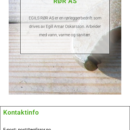
RØR AS
EGILS RØR AS er en rørleggerbedrift som
drives av Egill Arnar Oskarsson. Arbeider
med vann, varme og sanitær.
Kontaktinfo
E-post: post@egilsror.no