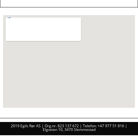
2019 Egils Rør AS | Org.nr. 823 137 672 | Telefon: +47 977 51 816 |
Elgveien 10, 3470 Slemmestad